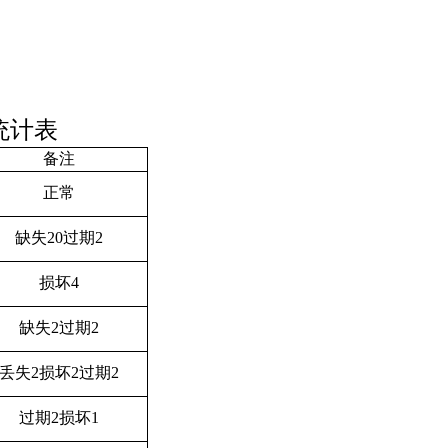
统计表
备注
正常
缺失20过期2
损坏4
缺失2过期2
丢失2损坏2过期2
过期2损坏1