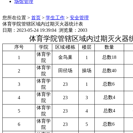
场馆管理
您所在位置 >
首页
>
学生工作
>
安全管理
体育学院管辖区域内过期灭火器统计表
日期：2023-05-24 19:39:04 浏览量：
2003
体育学院管辖区域内过期灭火器
序号
学院
区域\楼栋
楼层
数量
体育学
金鸟巢
总数18
1
1
院
体育学
田径场
操场
总数40
2
院
体育学
总数6
3
23
1
院
体育学
总数4
4
23
3
院
体育学
总数4
5
23
4
院
体育学
总数6
6
23
5
院