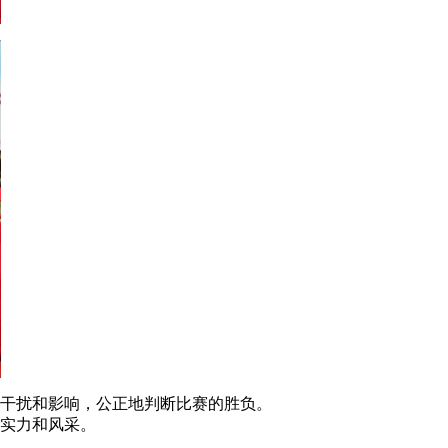
干扰和影响，公正地判断比赛的胜负。
实力和风采。