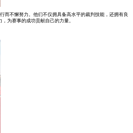
行而不懈努力。他们不仅拥具备高水平的裁判技能，还拥有良
力，为赛事的成功贡献自己的力量。