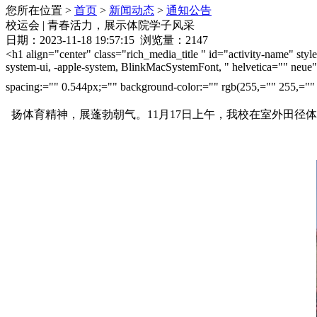
您所在位置 >
首页
>
新闻动态
>
通知公告
校运会 | 青春活力，展示体院学子风采
日期：2023-11-18 19:57:15 浏览量：
2147
<h1 align="center" class="rich_media_title " id="activity-name" style=
system-ui, -apple-system, BlinkMacSystemFont, " helvetica="" neue",
spacing:="" 0.544px;="" background-color:="" rgb(255,="" 255,="" 
扬体育精神，展蓬勃朝气。11月17日上午，我校在室外田径体