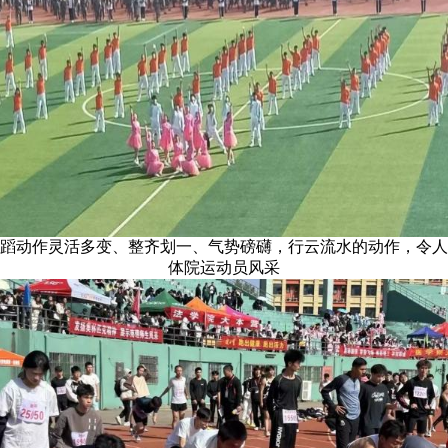
蹈动作灵活多变、整齐划一、气势磅礴，行云流水的动作，令人
体院运动员风采