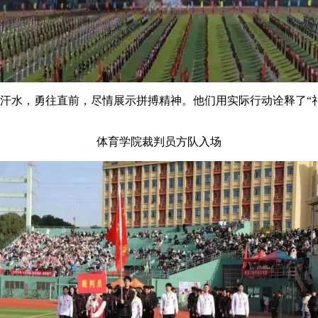
汗水，勇往直前，尽情展示拼搏精神。他们用实际行动诠释了“
体育学院裁判员方队入场