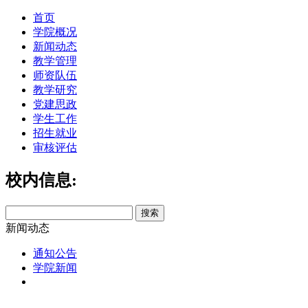
首页
学院概况
新闻动态
教学管理
师资队伍
教学研究
党建思政
学生工作
招生就业
审核评估
校内信息:
新闻动态
通知公告
学院新闻