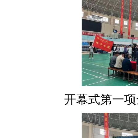
开幕式第一项