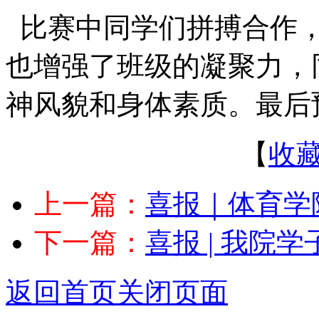
比赛中同学们拼搏合作，
也增强了班级的凝聚力，
神风貌和身体素质。最后
【
收
上一篇：
喜报｜体育学院
下一篇：
喜报 | 我院学
返回首页
关闭页面