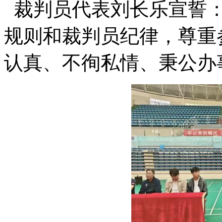
裁判员代表刘长乐宣誓：
规则和裁判员纪律，尊重
认真、不徇私情、秉公办