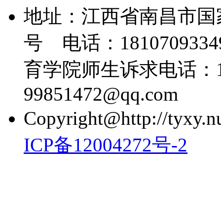
地址：江西省南昌市国
号 电话：18107093349
育学院师生诉求电话：139
99851472@qq.com
Copyright@http://tyxy.nu
ICP备12004272号-2