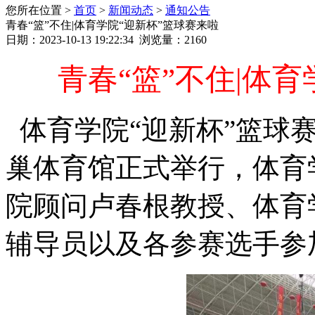
您所在位置 >
首页
>
新闻动态
>
通知公告
青春“篮”不住|体育学院“迎新杯”篮球赛来啦
日期：2023-10-13 19:22:34 浏览量：
2160
青春“篮”不住|体
体育学院“迎新杯”篮球赛
巢体育馆正式举行，体育
院顾问卢春根教授、体育
辅导员以及各参赛选手参