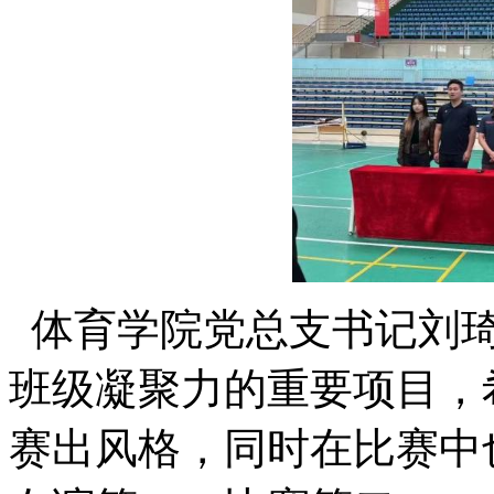
体育学院党总支书记刘琦
班级凝聚力的重要项目，
赛出风格，同时在比赛中